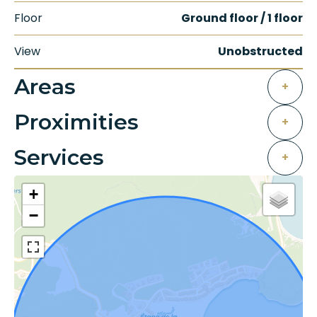
Floor
Ground floor / 1 floor
View
Unobstructed
Areas
+
Proximities
+
Services
+
+
−