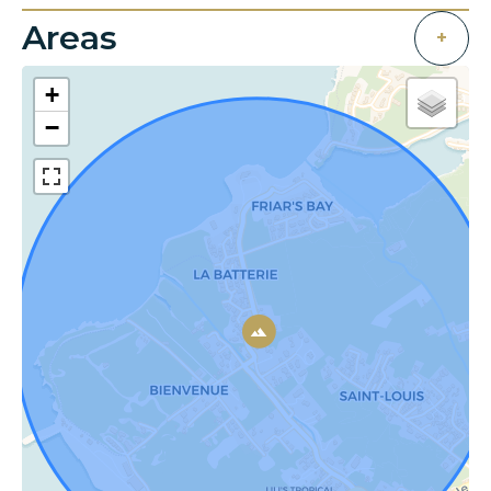
Areas
+
+
−