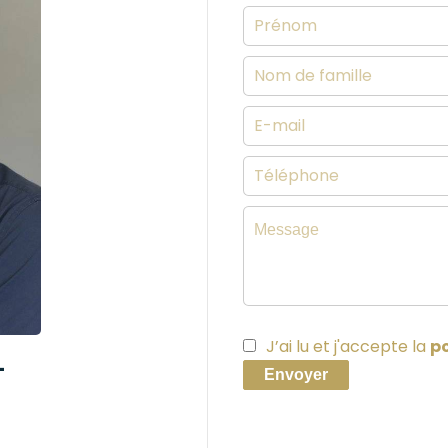
J’ai lu et j'accepte la
po
L
Envoyer