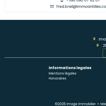
+590 690 67 82 67
fred.breil@immoantilles.c
Ima
21
Informations legales
Mentions légales
Honoraires
©2026 Image Immobilier
Men