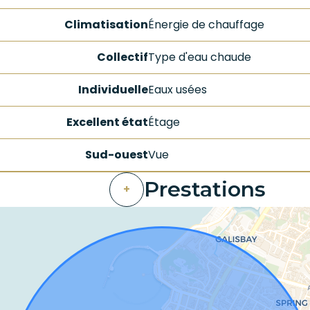
Climatisation
Énergie de chauffage
Collectif
Type d'eau chaude
Individuelle
Eaux usées
Excellent état
Étage
Sud-ouest
Vue
Prestations
+