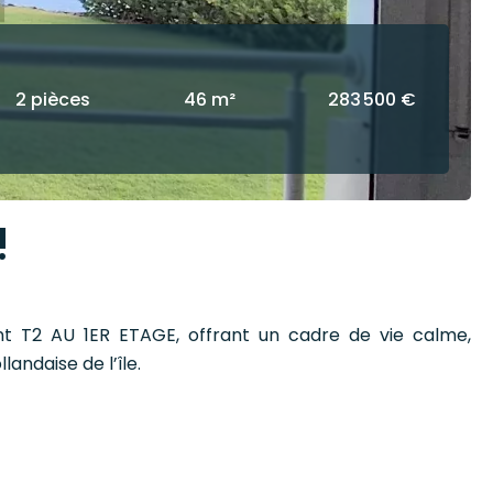
2 pièces
46 m²
283 500 €
!
t T2 AU 1ER ETAGE, offrant un cadre de vie calme,
andaise de l’île.