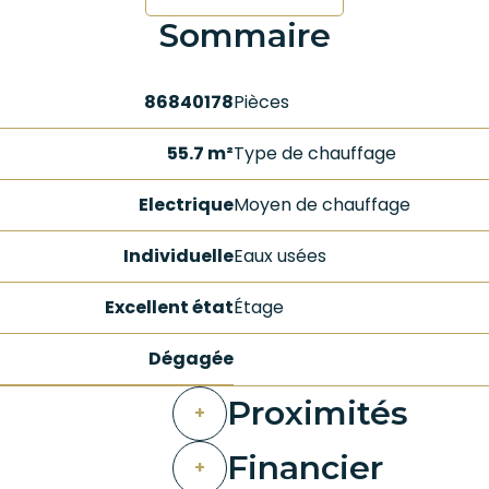
Sommaire
86840178
Pièces
55.7 m²
Type de chauffage
Electrique
Moyen de chauffage
Individuelle
Eaux usées
Excellent état
Étage
Dégagée
Proximités
+
Financier
+