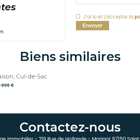
ntes
J’ai lu et j'accepte la
po
Envoyer
om
Biens similaires
ison, Cul-de-Sac
 000 €
Contactez-nous
ge Immobilier -
219 Rue de Hollande - Marigot
97150
Saint