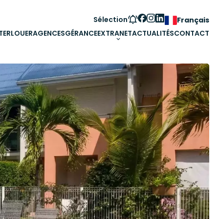
Sélection
Français
TER
LOUER
AGENCES
GÉRANCE
EXTRANET
ACTUALITÉS
CONTACT