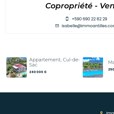
Copropriété - Ve
+590 690 22 82 29
isabelle@immoantilles.c
Appartement, Cul-de-
Ma
Sac
250
240 000 €
Ima